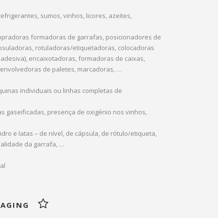
rigerantes, sumos, vinhos, licores, azeites,
opradoras formadoras de garrafas, posicionadores de
suladoras, rotuladoras/etiquetadoras, colocadoras
a adesiva), encaixotadoras, formadoras de caixas,
s, envolvedoras de paletes, marcadoras, …
uinas individuais ou linhas completas de
s gaseificadas, presença de oxigénio nos vinhos,
ro e latas – de nível, de cápsula, de rótulo/etiqueta,
alidade da garrafa, …
al
KAGING