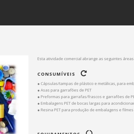
Esta atividade comercial abrange as seguintes áreas
CONSUMÍVEIS
● Cápsulas/tampas de plástico e metálicas, para emb
● Asas para garrafões de PET
● Preformas para garrafas/frascos e garrafões de P
● Embalagens PET de bocas largas para acondiciona
● Resina PET para produção de embalagens e filmes
EQUIPAMENTOS