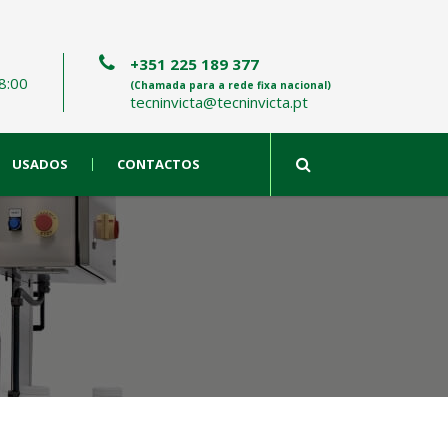
+351 225 189 377
8:00
(Chamada para a rede fixa nacional)
tecninvicta@tecninvicta.pt
USADOS
CONTACTOS