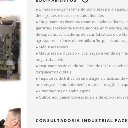
● Linhas de engarrafamento completas para águas, ref
detergentes e outros produtos líquidos
● Equipamentos diversos como: despaletizadores, s
garrafas, sopradora/enxaguadoras, enchedoras, cáp
de cápsulas, colocadoras de asas (plásticas e de fit
agrupadoras, túneis de retratilização, paletizadora
● Máquinas Novas
● Máquinas de Ocasião – localização e venda de máq
engarrafamento.
● Instrumentos de medição – Teor de CO2 nas bebida
torquímetros digitais,…
● Inspetores de linhas de embalagens plásticas, de vid
presença de materiais metálicos, de marcação, da qu
● Orientadores de embalagens
● Outros equipamentos especiais e de apoio industri
CONSULTADORIA INDUSTRIAL PAC